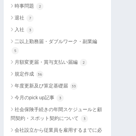
時事問題
2
退社
7
入社
3
二以上勤務届・ダブルワーク・副業編
5
月額変更届・賞与支払い届編
2
規定作成
36
年度更新及び算定基礎届
33
今月のpick up記事
3
社会保険手続きの年間スケジュールと顧
問契約・スポット契約について
3
会社設立から従業員を雇用するまでに必