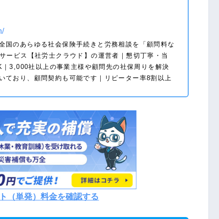
m/
全国のあらゆる社会保険手続きと労務相談を「顧問料な
bサービス【社労士クラウド】の運営者｜懇切丁寧・当
｜3,000社以上の事業主様や顧問先の社保周りを解決
いており、顧問契約も可能です｜リピーター率8割以上
ト（単発）料金を確認する