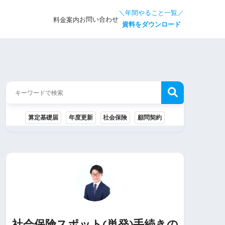
＼年間やること一覧／
お問い合わせ
料金案内
資料をダウンロード
算定基礎届
年度更新
社会保険
顧問契約
社会保険スポット(単発)手続きの