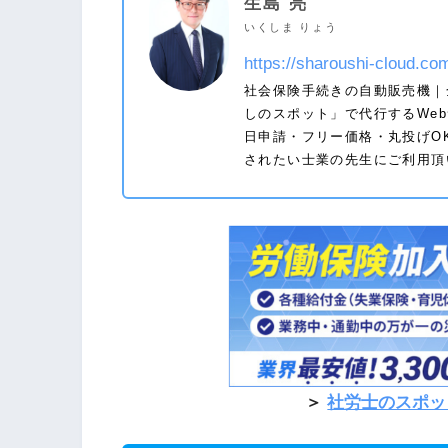
生島 亮
いくしま りょう
https://sharoushi-cloud.co
社会保険手続きの自動販売機｜
しのスポット」で代行するWe
日申請・フリー価格・丸投げOK
されたい士業の先生にご利用頂
＞
社労士のスポッ