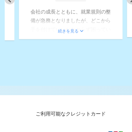
キャリアアップ助成金の申請を考え
整
ていましたが、手続きの煩雑さに悩
ら
んでいました。そんな時、社労士ク
続きを見る
い
ラウドのサービスを知り、申請代行
ド
をお願いすることにしました。手続
し
きのプロである担当者の迅速かつ丁
種
寧なサポートのおかげで、スムーズ
必
に申請を完了することができ、大変
速
助かりました。特に細かい書類の準
門
備や提出期限の管理など、専門的な
員
知識と経験に支えられて、本当に安
ズ
心できました。おかげさまで無事に
後
ご利用可能なクレジットカード
助成金を受け取ることができ、キャ
ウ
リアアップの一歩を踏み出すことが
い