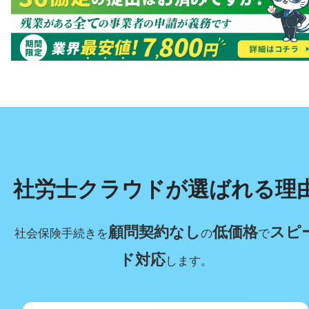
社労士クラウドが選ばれる理
顧問契約なし
低価格
スピ
社会保険手続きを
の
で
ド対応
します。