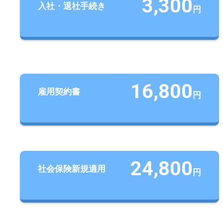
3,300
入社・退社手続き
円
16,800
雇用契約書
円
24,800
社会保険新規適用
円