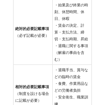
・始業及び終業の時
刻、休憩時間、休
日、休暇
・賃金の決定、計
絶対的必要記載事項
算・支払方法、締
（必ず記載が必要）
切・支払時期、昇給
・退職に関する事項
（解雇の事由を含
む）
・退職手当、賞与な
どの臨時の賃金
・食費、作業用品な
相対的必要記載事項
どの労働者負担
（制度を設ける場合
・安全衛生、職業訓
に記載が必要）
練