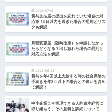
2026-07-16
賞与支払届の提出を忘れていた場合の対
応策！5日以内を過ぎた場合の罰則とリス
クも解説
月額変更届（随時改定）を申請しなかっ
たらどうなる？出し忘れた場合の罰則と
対応方法を解説
2026-05-29
賞与を年4回以上支給する時の社会保険の
手続きを年3回以下の場合との違いを含め
て解説！
中小企業こそ実現できる人的資本経営に
取り組もう。その意義と詳細について