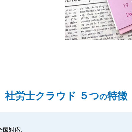
社労士クラウド ５つ
特徴
の
全国対応。