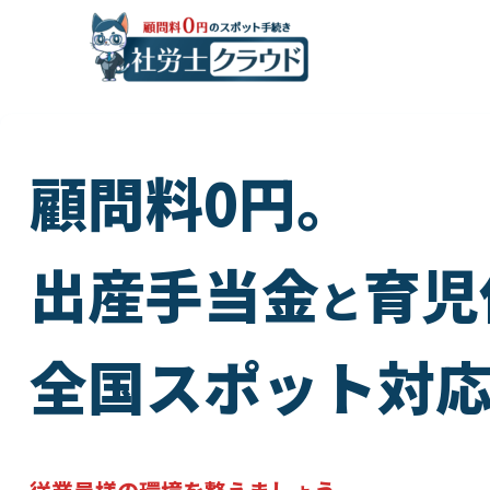
顧問料0円。
出産手当金
育児
と
全国スポット対