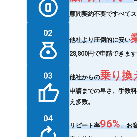
顧問契約不要ですべてス
02
他社より圧倒的に安い
28,800円で申請できます
乗り換
03
他社からの
申請までの早さ、手数料
え多数。
04
96%
リピート率
。お