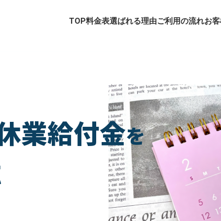
TOP
料金表
選ばれる理由
ご利用の流れ
お客
休業給付金
を
応