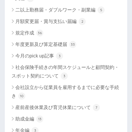
二以上勤務届・ダブルワーク・副業編
5
月額変更届・賞与支払い届編
2
規定作成
36
年度更新及び算定基礎届
33
今月のpick up記事
3
社会保険手続きの年間スケジュールと顧問契約・
スポット契約について
3
会社設立から従業員を雇用するまでに必要な手続
き
10
産前産後休業及び育児休業について
7
助成金編
13
年金編
3