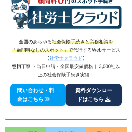
全国のあらゆる
社会保険手続きと労務相談を
「顧問料なしのスポット」で
代行するWebサービス
【
社労士クラウド
】
懇切丁寧 ・当日申請・全国最安値価格｜ 3,000社以
上の社会保険手続き実績｜
問い合わせ・料
資料ダウンロー
金はこちら
ドはこちら