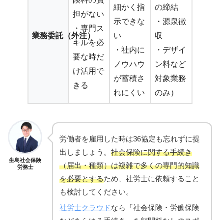
細かく指
の締結
担がない
示できな
・源泉徴
・専門ス
業務委託（外注）
い
収
キルを必
・社内に
・デザイ
要な時だ
ノウハウ
ン料など
け活用で
が蓄積さ
対象業務
きる
れにくい
のみ）
労働者を雇用した時は36協定も忘れずに提
出しましょう。
社会保険に関する手続き
生島社会保険
（届出・種類）は複雑で多くの専門的知識
労務士
を必要とする
ため、社労士に依頼すること
も検討してください。
社労士クラウド
なら「社会保険・労働保険