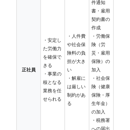
件通知
書・雇用
契約書の
作成
・人件費
・労働保
・安定し
や社会保
険（労
た労働力
険料の負
災・雇用
を確保で
担が大き
保険）の
きる
正社員
い
加入
・事業の
・解雇に
・社会保
核となる
は厳しい
険（健康
業務を任
制約があ
保険・厚
せられる
る
生年金）
の加入
・税務署
への届出