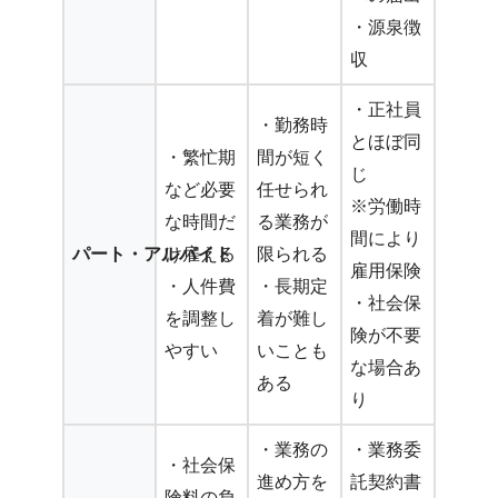
・源泉徴
収
・正社員
・勤務時
とほぼ同
・繁忙期
間が短く
じ
など必要
任せられ
※労働時
な時間だ
る業務が
間により
パート・アルバイト
け雇える
限られる
雇用保険
・人件費
・長期定
・社会保
を調整し
着が難し
険が不要
やすい
いことも
な場合あ
ある
り
・業務の
・業務委
・社会保
進め方を
託契約書
険料の負