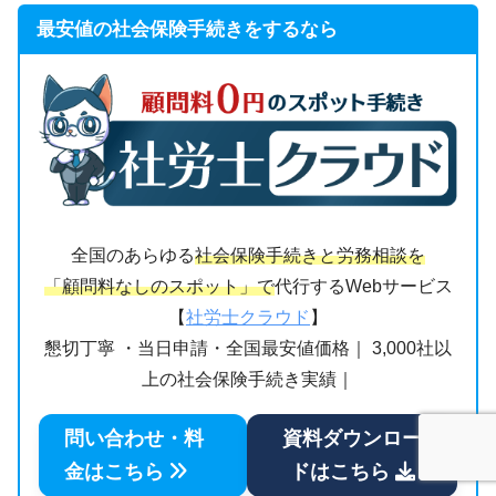
最安値の社会保険手続きをするなら
全国のあらゆる
社会保険手続きと労務相談を
「顧問料なしのスポット」で
代行するWebサービス
【
社労士クラウド
】
懇切丁寧 ・当日申請・全国最安値価格｜ 3,000社以
上の社会保険手続き実績｜
問い合わせ・料
資料ダウンロー
金はこちら
ドはこちら