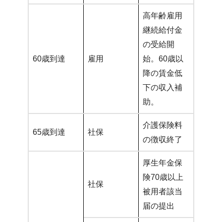
高年齢雇用
継続給付金
の受給開
60歳到達
雇用
始。60歳以
降の賃金低
下の収入補
助。
介護保険料
65歳到達
社保
の徴収終了
厚生年金保
険70歳以上
社保
被用者該当
届の提出