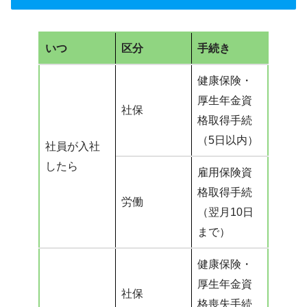
いつ
区分
手続き
健康保険・
厚生年金資
社保
格取得手続
（5日以内）
社員が入社
したら
雇用保険資
格取得手続
労働
（翌月10日
まで）
健康保険・
厚生年金資
社保
格喪失手続