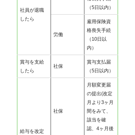
（5日以内）
社員が退職
したら
雇用保険資
格喪失手続
労働
（10日以
内）
賞与を支給
賞与支払届
社保
したら
（5日以内）
月額変更届
の提出(改定
月より3ヶ月
社保
間をみて、
該当を確
認、4ヶ月後
給与を改定