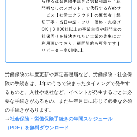
らゆる社会保険手続きと労務相談を「顧
問料なしのスポット」で代行するWebサ
ービス【社労士クラウド】の運営者｜懇
切丁寧・当日申請・フリー価格・丸投げ
OK｜3,000社以上の事業主様や顧問先の
社保周りを解決されたい士業の先生にご
利用頂いており、顧問契約も可能です｜
リピーター率8割以上
労働保険の年度更新や算定基礎届など、労働保険・社会保
険の手続きは、1年のうちで決まったタイミングで発生す
るものと、入社や退社など、イベントが発生するごとに必
要な手続きがあるもの、また生年月日に応じて必要な必須
の手続きがあります。
⇒
社会保険・労働保険手続きの年間スケジュール
（PDF）を無料ダウンロード