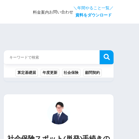
＼年間やること一覧／
お問い合わせ
料金案内
資料をダウンロード
算定基礎届
年度更新
社会保険
顧問契約
社会保険スポット(単発)手続きの