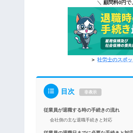
＼
顧問料0円で
＞
社労士のスポッ
目次
非表示
従業員が退職する時の手続きの流れ
会社側の主な退職手続きと対応
従業員の退職日までに必要な手続きと対