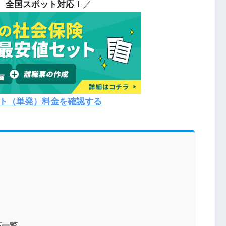
、全国スポット対応！
／
ト（単発）料金を確認する
応一覧