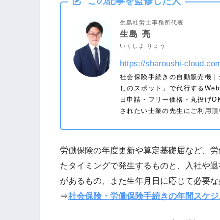
この記事を監修した人
生島社労士事務所代表
生島 亮
いくしま りょう
https://sharoushi-cloud.co
社会保険手続きの自動販売機｜
しのスポット」で代行するWe
日申請・フリー価格・丸投げOK
されたい士業の先生にご利用頂
労働保険の年度更新や算定基礎届など、労
たタイミングで発生するものと、入社や退
があるもの、また生年月日に応じて必要な
⇒
社会保険・労働保険手続きの年間スケジ