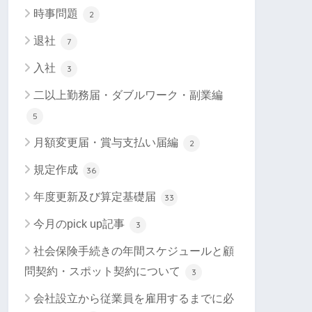
時事問題
2
退社
7
入社
3
二以上勤務届・ダブルワーク・副業編
5
月額変更届・賞与支払い届編
2
規定作成
36
年度更新及び算定基礎届
33
今月のpick up記事
3
社会保険手続きの年間スケジュールと顧
問契約・スポット契約について
3
会社設立から従業員を雇用するまでに必