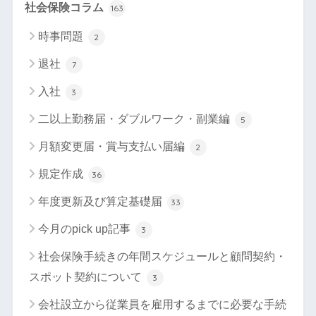
社会保険コラム
163
時事問題
2
退社
7
入社
3
二以上勤務届・ダブルワーク・副業編
5
月額変更届・賞与支払い届編
2
規定作成
36
年度更新及び算定基礎届
33
今月のpick up記事
3
社会保険手続きの年間スケジュールと顧問契約・
スポット契約について
3
会社設立から従業員を雇用するまでに必要な手続