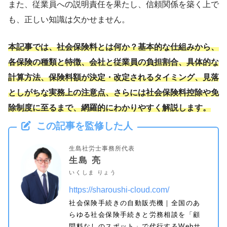
また、従業員への説明責任を果たし、信頼関係を築く上で
も、正しい知識は欠かせません。
本記事では、社会保険料とは何か？基本的な仕組みから、
各保険の種類と特徴、会社と従業員の負担割合、具体的な
計算方法、保険料額が決定・改定されるタイミング、見落
としがちな実務上の注意点、さらには社会保険料控除や免
除制度に至るまで、網羅的にわかりやすく解説します。
この記事を監修した人
生島社労士事務所代表
生島 亮
いくしま りょう
https://sharoushi-cloud.com/
社会保険手続きの自動販売機｜全国のあ
らゆる社会保険手続きと労務相談を「顧
問料なしのスポット」で代行するWebサ