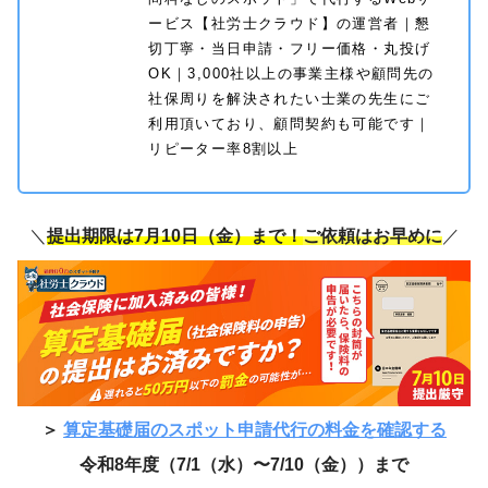
ービス【社労士クラウド】の運営者｜懇
切丁寧・当日申請・フリー価格・丸投げ
OK｜3,000社以上の事業主様や顧問先の
社保周りを解決されたい士業の先生にご
利用頂いており、顧問契約も可能です｜
リピーター率8割以上
＼
提出期限は7月10日（金）まで！
ご依頼はお早めに
／
＞
算定基礎届のスポット申請代行の料金を確認する
令和8年度（7/1（水）〜7/10（金））まで