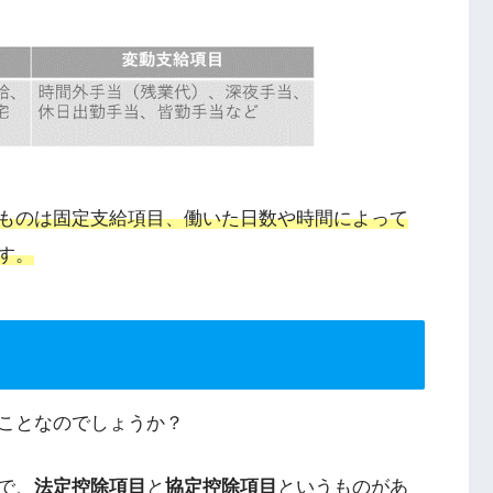
ものは固定支給項目、働いた日数や時間によって
す
。
ことなのでしょうか？
で、
法定控除項目
と
協定控除項目
というものがあ