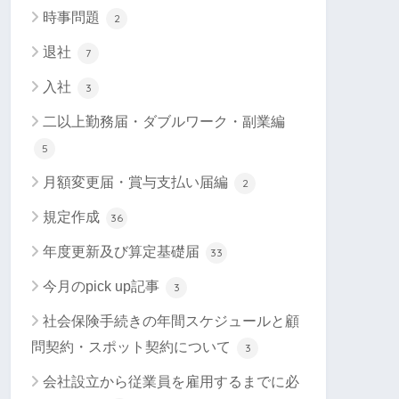
時事問題
2
退社
7
入社
3
二以上勤務届・ダブルワーク・副業編
5
月額変更届・賞与支払い届編
2
規定作成
36
年度更新及び算定基礎届
33
今月のpick up記事
3
社会保険手続きの年間スケジュールと顧
問契約・スポット契約について
3
会社設立から従業員を雇用するまでに必