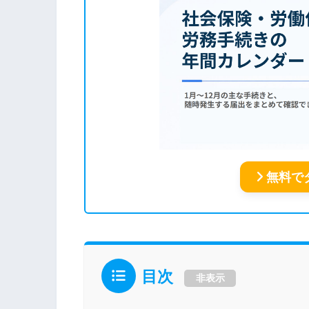
無料で
目次
非表示