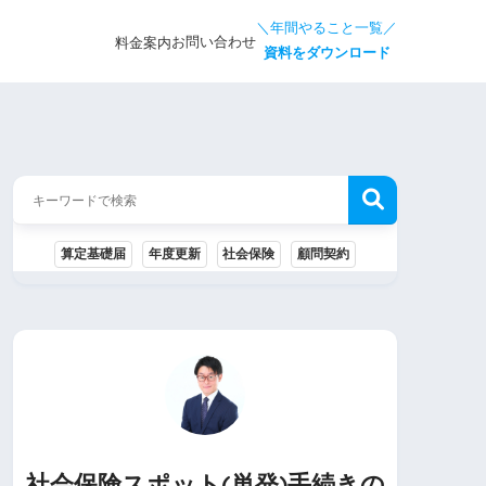
＼年間やること一覧／
お問い合わせ
料金案内
資料をダウンロード
算定基礎届
年度更新
社会保険
顧問契約
社会保険スポット(単発)手続きの