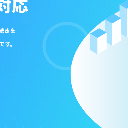
対応
続きを
です。