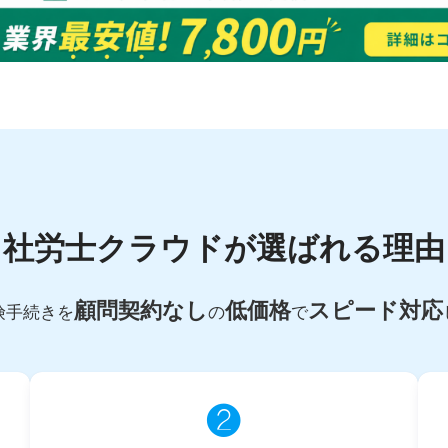
社労士クラウドが選ばれる理由
顧問契約なし
低価格
スピード対応
険手続きを
の
で
❷